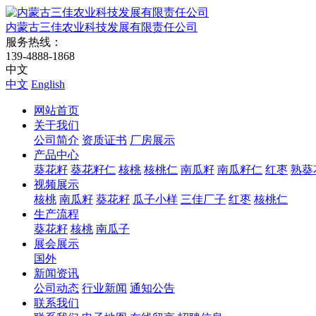
内蒙古三佳农业科技发展有限责任公司
服务热线：
139-4888-1868
中文
中文
English
网站首页
关于我们
公司简介
资质证书
厂房展示
产品中心
葵花籽
葵花籽仁
核桃
核桃仁
南瓜籽
南瓜籽仁
红枣
熟葵
视频展示
核桃
南瓜籽
葵花籽
瓜子小样
三佳厂子
红枣
核桃仁
生产流程
葵花籽
核桃
南瓜子
展会展示
国外
新闻资讯
公司动态
行业新闻
通知公告
联系我们