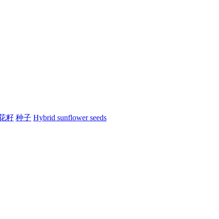
花籽
种子
Hybrid sunflower seeds